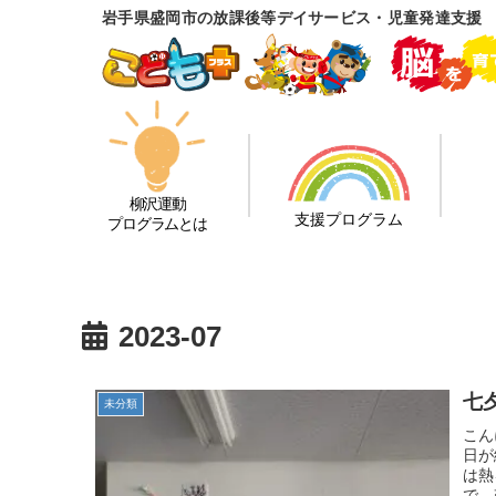
岩手県盛岡市の放課後等デイサービス・児童発達支援
柳沢運動
支援プログラム
プログラムとは
2023-07
七
未分類
こん
日が
は熱
で、